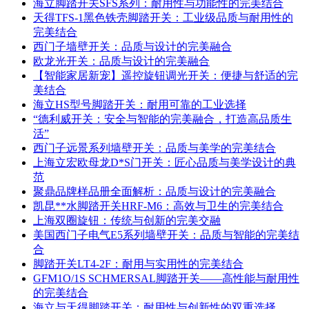
海立脚踏开关SFS系列：耐用性与功能性的完美结合
天得TFS-1黑色铁壳脚踏开关：工业级品质与耐用性的
完美结合
西门子墙壁开关：品质与设计的完美融合
欧龙光开关：品质与设计的完美融合
【智能家居新宠】遥控旋钮调光开关：便捷与舒适的完
美结合
海立HS型号脚踏开关：耐用可靠的工业选择
“德利威开关：安全与智能的完美融合，打造高品质生
活”
西门子远景系列墙壁开关：品质与美学的完美结合
上海立宏欧母龙D*S门开关：匠心品质与美学设计的典
范
聚鼎品牌样品册全面解析：品质与设计的完美融合
凯昆**水脚踏开关HRF-M6：高效与卫生的完美结合
上海双圈旋钮：传统与创新的完美交融
美国西门子电气E5系列墙壁开关：品质与智能的完美结
合
脚踏开关LT4-2F：耐用与实用性的完美结合
GFM1O/1S SCHMERSAL脚踏开关——高性能与耐用性
的完美结合
海立与天得脚踏开关：耐用性与创新性的双重选择