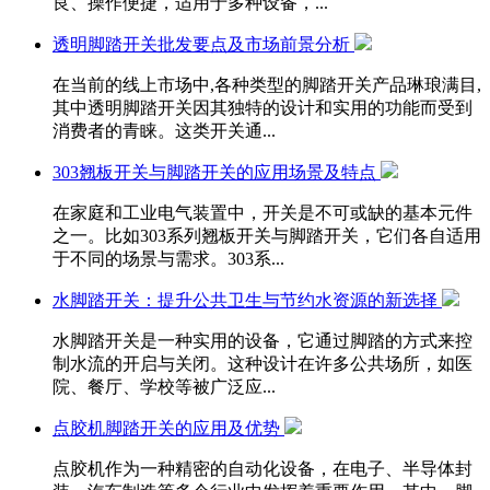
良、操作便捷，适用于多种设备，...
透明脚踏开关批发要点及市场前景分析
在当前的线上市场中,各种类型的脚踏开关产品琳琅满目,
其中透明脚踏开关因其独特的设计和实用的功能而受到
消费者的青睐。这类开关通...
303翘板开关与脚踏开关的应用场景及特点
在家庭和工业电气装置中，开关是不可或缺的基本元件
之一。比如303系列翘板开关与脚踏开关，它们各自适用
于不同的场景与需求。303系...
水脚踏开关：提升公共卫生与节约水资源的新选择
水脚踏开关是一种实用的设备，它通过脚踏的方式来控
制水流的开启与关闭。这种设计在许多公共场所，如医
院、餐厅、学校等被广泛应...
点胶机脚踏开关的应用及优势
点胶机作为一种精密的自动化设备，在电子、半导体封