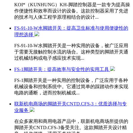
KOI*（KUNHUNG）KH-脚踏控制器是一款专为提高操
作便捷性和效率而设计的设备。这款控制器采用了先进
的技术与人体工程学原理相结合的设计...
FS-91-10-W水脚踏开关：提高卫生标准与使用便捷性的
理想选择
FS-91-10-W水脚踏开关是一种实用的设备，被广泛应用
于需要无接触控制水流的场合。这种类型的脚踏开关通
过机械结构或电子感应技术实现...
FS-1脚踏开关：提高效率与安全性的实用工具
FS-1脚踏开关是一种实用的控制设备，广泛应用于各种
机械设备和控制系统中。它通过简单的踩踏动作来实现
电路的通断，进而控制机械或...
联新机电商场的脚踏开关CNTD.CFS-3：优质选择与专
业服务
在众多家用和商用电器产品中，联新机电商场所提供的
脚踏开关CNTD.CFS-3备受关注。这款脚踏开关设计精