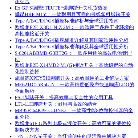
想结合
Ex GF S德国STEUTE*爆脚踏开关现货热卖
凯昆HRF-M1Y：一款耐用且可靠的带线塑料脚踏开关
Type A/B/C/E/F/G/I插座标准解析与全球适用指南
欧姆龙E2E-X3D1-N-Z 2M：一款适用于多种工业环境的
高性能接近开关
Type A/B/C/E/F/G/I插座标准详解及其国家适用性分析
Type A/B/C/E/F/G/I插座标准详解及其全球适用性分析
S-8261ABBMD-G3BT2G：一款多用途的高效电池管理
IC
欧姆龙E2E-X14MD2-M1(G)接近开关：高效稳定的自动
化控制选择
施耐德XPEY510脚踏开关：高效耐用的工业解决方案
ME6211C25R5G-N：一款高精度低噪声快速响应LDO的
全面解析
FS-1脚踏开关：提高效率与安全性的实用工具
LT1-11H脚踏开关：耐用与高效的结合
MB95F564KPF-G-UNE2：一款高性能8位微控制器的全
面介绍
欧姆龙61F-G系列电极式液位开关：高效可靠的液位控
制解决方案
1×N与2×N光开关：光纤通信中的灵活路由解决方案